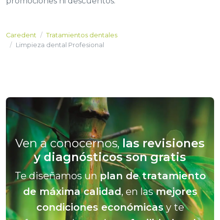
promociones ni descuentos.
Caredent
Tratamientos dentales
Limpieza dental Profesional
Ven a conocernos,
las revisiones
y diagnósticos son gratis
Te diseñamos un
plan de tratamiento
de máxima calidad
, en las
mejores
condiciones económicas
y te