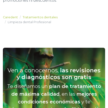
promociones ni descuentos.
Caredent
Tratamientos dentales
Limpieza dental Profesional
Ven a conocernos,
las revisiones
y diagnósticos son gratis
Te diseñamos un
plan de tratamiento
de máxima calidad
, en las
mejores
condiciones económicas
y te