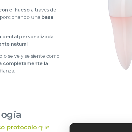
 con el hueso
a través de
roporcionando una
base
 dental personalizada
ente natural
.
olo se ve y se siente como
a completamente la
ianza.
logía
so protocolo
que