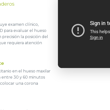
aderos
uye examen clínico,
 3D para evaluar el hueso
 precisión la posición del
que requiera atención
te
titanio en el hueso maxilar
a entre 30 y 60 minutos
e colocar una corona