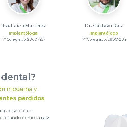
Dra. Laura Martínez
Dr. Gustavo Ruiz
Implantóloga
Implantólogo
Nº Colegiado: 28007457
Nº Colegiado: 28007284
 dental?
ón
moderna y
entes perdidos
o
que se coloca
ncionando como la
raíz