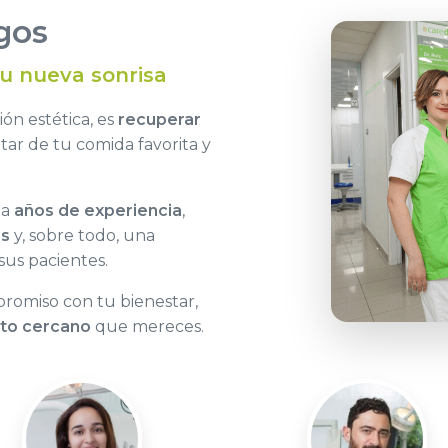
gos
tu nueva sonrisa
ón estética, es
recuperar
utar de tu comida favorita y
na
años de experiencia
,
as
y, sobre todo, una
sus pacientes.
romiso con tu bienestar,
ato cercano
que mereces.