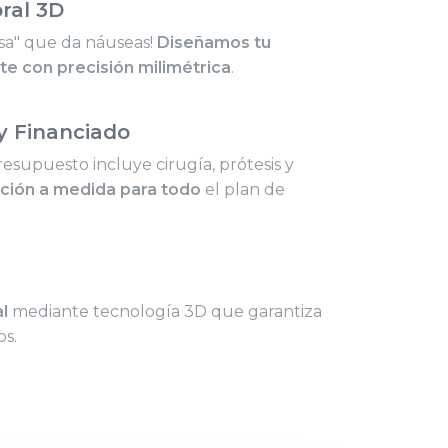
ral 3D
rosa" que da náuseas!
Diseñamos tu
te con precisión milimétrica
.
y Financiado
resupuesto incluye cirugía, prótesis y
ación a medida para todo
el plan de
a
al
mediante tecnología 3D que garantiza
os.