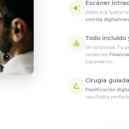
Escáner intrao
¡Adiós a la "pasta 
sonrisa digitalmen
Todo incluido 
Sin sorpresas. Tu p
revisiones.
Financi
tratamiento.
Cirugía guiad
Planificación digit
resultados perfect