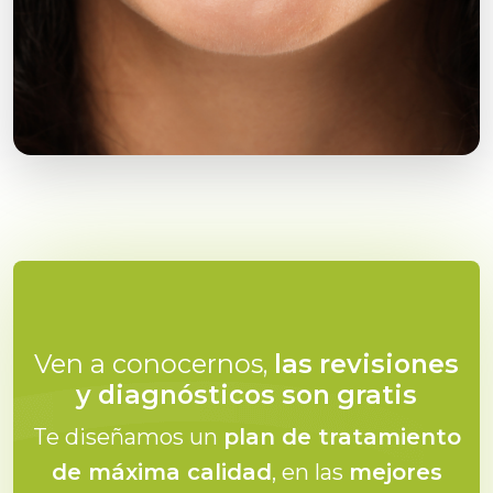
Ven a conocernos,
las revisiones
y diagnósticos son gratis
Te diseñamos un
plan de tratamiento
de máxima calidad
, en las
mejores