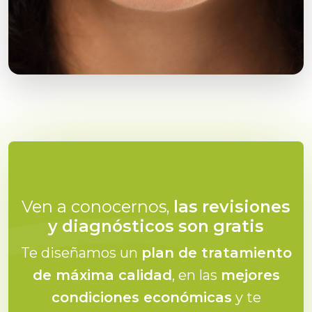
Ven a conocernos,
las revisiones
y diagnósticos son gratis
Te diseñamos un
plan de tratamiento
de máxima calidad
, en las
mejores
condiciones económicas
y te