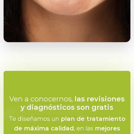
Ven a conocernos,
las revisiones
y diagnósticos son gratis
Te diseñamos un
plan de tratamiento
de máxima calidad
, en las
mejores