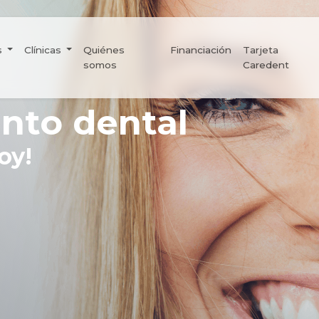
s
Clínicas
Quiénes
Financiación
Tarjeta
somos
Caredent
ento
dental
oy!