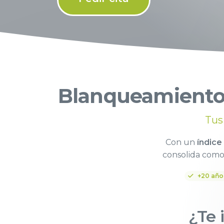
Blanqueamiento 
Tus
Con un
índice
consolida como
+20 año
¿Te 