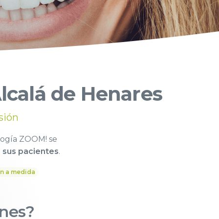
lcalá de Henares
sión
logía ZOOM! se
 sus pacientes
.
ón a medida
ones?