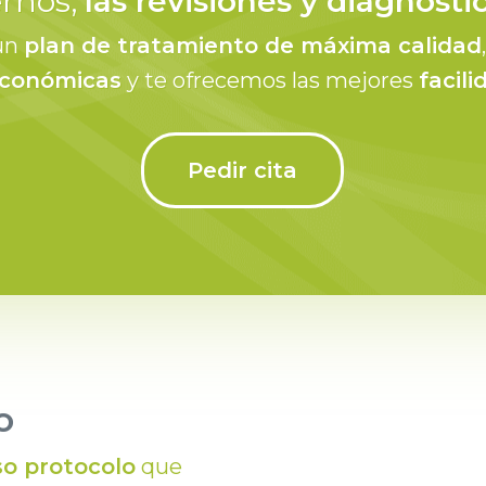
ernos,
las revisiones y diagnósti
un
plan de tratamiento de máxima calidad
económicas
y te ofrecemos las mejores
facil
Pedir cita
o
so protocolo
que