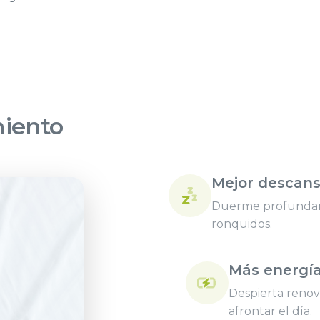
miento
Mejor descan
Duerme profundame
ronquidos.
Más energí
Despierta renova
afrontar el día.