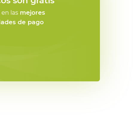
cos son gratis
, en las
mejores
idades de pago