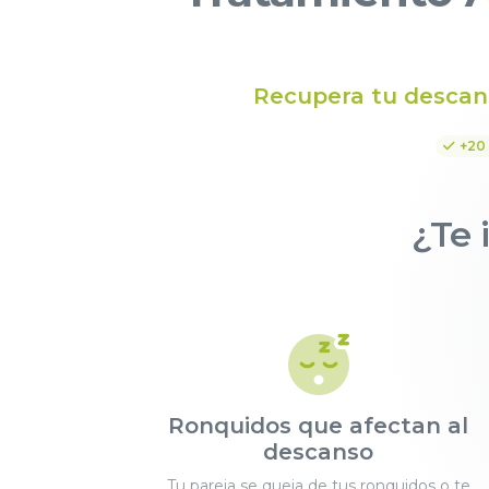
Recupera tu descan
+20
¿Te 
Ronquidos que afectan al
descanso
Tu pareja se queja de tus ronquidos o te