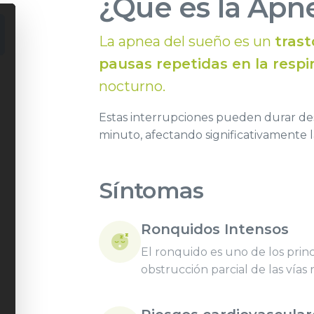
¿Qué es la Apn
La apnea del sueño es un
trast
pausas repetidas en la respi
nocturno.
Estas interrupciones pueden durar d
minuto, afectando significativamente l
Síntomas
Ronquidos Intensos
El ronquido es uno de los princ
obstrucción parcial de las vías r