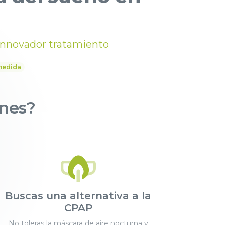
innovador tratamiento
medida
ones?
Buscas una alternativa a la
CPAP
No toleras la máscara de aire nocturna y