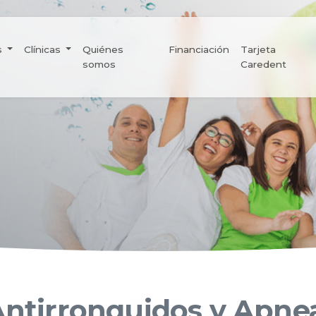
s
Clínicas
Quiénes
Financiación
Tarjeta
somos
Caredent
ntirronquidos y Apne