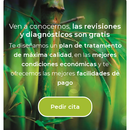
Ven a conocernos,
las revisiones
y diagnósticos son gratis
Te diseñamos un
plan de tratamiento
de máxima calidad
, en las
mejores
condiciones económicas
y te
ofrecemos las mejores
facilidades de
pago
Pedir cita